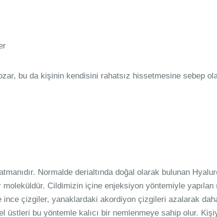
er
zar, bu da kişinin kendisini rahatsız hissetmesine sebep olab
t katmanıdır. Normalde derialtında doğal olarak bulunan Hyalu
r moleküldür. Cildimizin içine enjeksiyon yöntemiyle yapılan 
e ince çizgiler, yanaklardaki akordiyon çizgileri azalarak d
 el üstleri bu yöntemle kalıcı bir nemlenmeye sahip olur. Ki