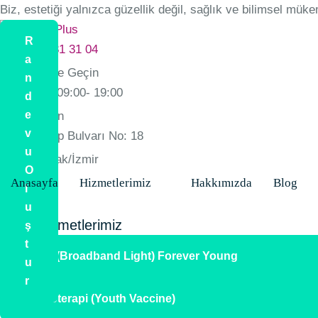
Biz, estetiği yalnızca güzellik değil, sağlık ve bilimsel mük
R
+90 554 981 31 04
a
İletişime Geçin
n
Pzt.-Paz : 09:00- 19:00
d
e
Her Gün
v
Ziya Gökalp Bulvarı No: 18
u
Alsancak/İzmir
O
Anasayfa
Hizmetlerimiz
Hakkımızda
Blog
l
u
Diğer Hizmetlerimiz
ş
t
BBL (Broadband Light) Forever Young
u
r
Mezoterapi (Youth Vaccine)