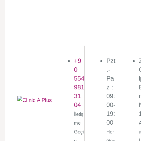
+9
Pzt
0
.-
554
Pa
981
z :
31
09:
r
04
00-
19:
İletişi
00
me
Geçi
Her
a
n
Gün
İ