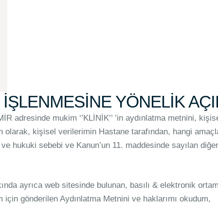
N İŞLENMESİNE YÖNELİK AÇI
inde mukim ‘’KLİNİK’’ ’in aydınlatma metnini, kişisel ve
olarak, kişisel verilerimin Hastane tarafından, hangi amaçla 
mi ve hukuki sebebi ve Kanun’un 11. maddesinde sayılan diğe
kında ayrıca web sitesinde bulunan, basılı & elektronik orta
için gönderilen Aydınlatma Metnini ve haklarımı okudum,