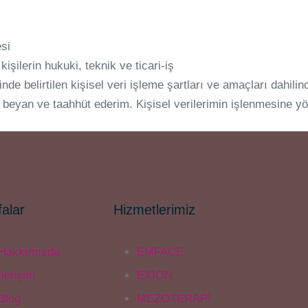
si
i kişilerin hukuki, teknik ve ticari-iş
de belirtilen kişisel veri işleme şartları ve amaçları dahili
beyan ve taahhüt ederim. Kişisel verilerimin işlenmesine yön
alar
Hizmetlerimiz
Hakkımızda
EMFACE
İletişim
EXION
Blog
MEZOTERAPİ