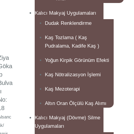
Kalıcı Makyaj Uygulamaları
Dudak Renklendirme
Kaş Tozlama ( Kaş
Pudralama, Kadife Kaş )
Ziya
Yoğun Kirpik Görünüm Efekti
Göka
lp
Kaş Nötralizasyon İşlemi
Bulva
Kaş Mezoterapi
ı
No:
Altın Oran Ölçülü Kaş Alımı
18
Alsanc
Kalıcı Makyaj (Dövme) Silme
k/
Uygulamaları
zmir