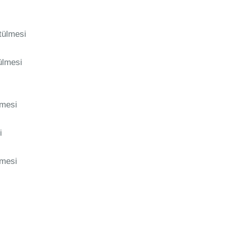
tülmesi
ülmesi
lmesi
i
lmesi