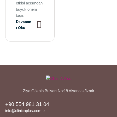
etkisi açısından
büyük önem
taşır.
Devamın
ı Oku
Ziya Gökalp Bulvarı No:18 Alsancak/İzmir
+90 554 981 31 04
info@clinicaplus.com.tr