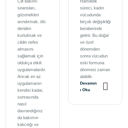
Cilt bakımı
Hamilelik
seansları,
süreci, kadın
gözenekleri
vücudunda
arındırmak, ölü
birçok değişikliği
deriden
beraberinde
kurtulmak ve
getirir. Bu doğal
cildin nefes
ve özel
almasını
dönemden
sağlamak için
sonra vücudun
oldukça etkili
eski formuna
uygulamalardır.
dönmesi zaman
Ancak en az
alabilir.
uygulamanın
Devamın
ı Oku
kendisi kadar,
sonrasında
nasıl
davrandığınız
da bakımın
kalıcılığı ve